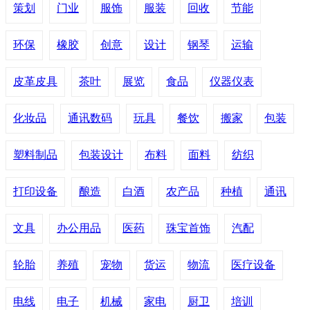
策划
门业
服饰
服装
回收
节能
环保
橡胶
创意
设计
钢琴
运输
皮革皮具
茶叶
展览
食品
仪器仪表
化妆品
通讯数码
玩具
餐饮
搬家
包装
塑料制品
包装设计
布料
面料
纺织
打印设备
酿造
白酒
农产品
种植
通讯
文具
办公用品
医药
珠宝首饰
汽配
轮胎
养殖
宠物
货运
物流
医疗设备
电线
电子
机械
家电
厨卫
培训