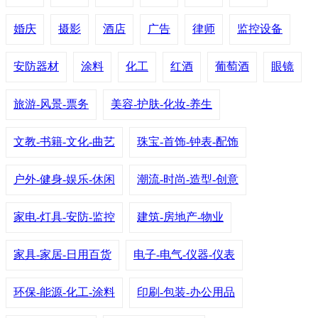
婚庆
摄影
酒店
广告
律师
监控设备
安防器材
涂料
化工
红酒
葡萄酒
眼镜
旅游-风景-票务
美容-护肤-化妆-养生
文教-书籍-文化-曲艺
珠宝-首饰-钟表-配饰
户外-健身-娱乐-休闲
潮流-时尚-造型-创意
家电-灯具-安防-监控
建筑-房地产-物业
家具-家居-日用百货
电子-电气-仪器-仪表
环保-能源-化工-涂料
印刷-包装-办公用品