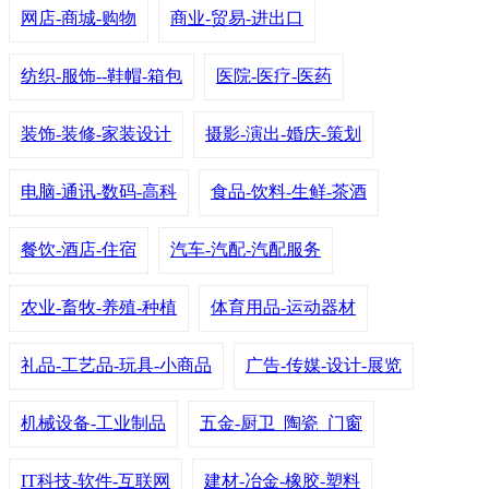
网店-商城-购物
商业-贸易-进出口
纺织-服饰--鞋帽-箱包
医院-医疗-医药
装饰-装修-家装设计
摄影-演出-婚庆-策划
电脑-通讯-数码-高科
食品-饮料-生鲜-茶酒
餐饮-酒店-住宿
汽车-汽配-汽配服务
农业-畜牧-养殖-种植
体育用品-运动器材
礼品-工艺品-玩具-小商品
广告-传媒-设计-展览
机械设备-工业制品
五金-厨卫_陶瓷_门窗
IT科技-软件-互联网
建材-冶金-橡胶-塑料