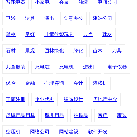
智能电器
小家电
会展
油漆
电脑公司
卫浴
洁具
演出
创意办公
建站公司
驾校
吊灯
儿童益智玩具
典当
建材
石材
景观
园林绿化
绿化
苗木
刀具
儿童服装
充电桩
充电机
进出口
电子仪器
保险
金融
心理咨询
会计
装载机
工商注册
企业代办
建筑设计
房地产中介
母婴用品用具
婴儿用品
护肤品
医疗
家装
空压机
网络公司
网站建设
软件开发