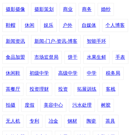
摄影摄像
摄影策划
商业
商务
婚纱
鞋帽
休闲
娱乐
户外
自媒体
个人博客
新闻资讯
新闻-门户-资讯-博客
智能手环
食品加盟
市场监督局
饼干
水果生鲜
手表
休闲鞋
初级中学
高级中学
中学
税务局
茶餐厅
投资理财
投资
拓展训练
客栈
拍摄
度假
美容中心
污水处理
树胶
无人机
专利
冶金
钢材
陶瓷
茶具