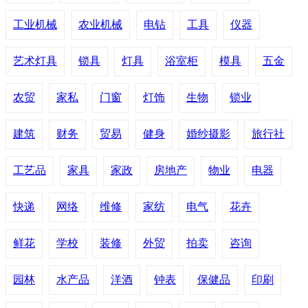
工业机械
农业机械
电钻
工具
仪器
艺术灯具
锁具
灯具
浴室柜
模具
五金
农贸
家私
门窗
灯饰
生物
锁业
建筑
财务
贸易
健身
婚纱摄影
旅行社
工艺品
家具
家政
房地产
物业
电器
快递
网络
维修
家纺
电气
花卉
鲜花
学校
装修
外贸
拍卖
咨询
园林
水产品
洋酒
钟表
保健品
印刷