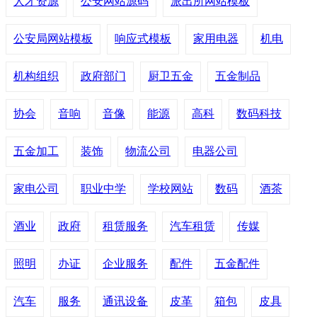
人才资源
公安网站源码
派出所网站模板
公安局网站模板
响应式模板
家用电器
机电
机构组织
政府部门
厨卫五金
五金制品
协会
音响
音像
能源
高科
数码科技
五金加工
装饰
物流公司
电器公司
家电公司
职业中学
学校网站
数码
酒茶
酒业
政府
租赁服务
汽车租赁
传媒
照明
办证
企业服务
配件
五金配件
汽车
服务
通讯设备
皮革
箱包
皮具