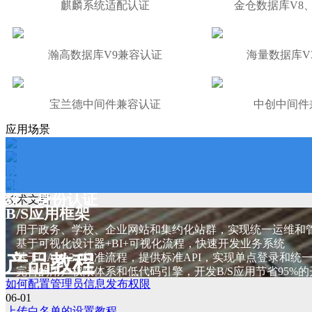
麒麟系统适配认证
金仓数据库V8
瀚高数据库V9兼容认证
海量数据库V
宝兰德中间件兼容认证
中创中间件
应用场景
网站/集约化站群
业务系统快速构建
统一身份认证
技术文档
B/S应用框架
用于政务、学校、企业网站和集约化站群，实现统一运维和
基于可视化设计器+BI+可视化流程，快速开发业务系统
产品教程
基于OAuth2.0标准流程，提供标准API，实现单点登录和统
完善的用户权限体系和低代码引擎，开发B/S应用节省95%
如何配置管理员信息发布权限
06-01
上传白名单的设置教程