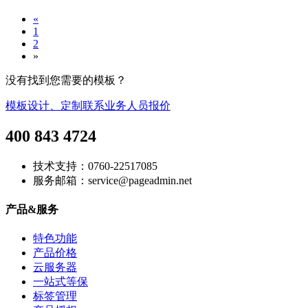
«
1
2
»
没有找到您需要的模板？
模板设计、定制联系业务人员报价
400 843 4724
技术支持：0760-22517085
服务邮箱：service@pageadmin.net
产品&服务
特色功能
产品价格
云服务器
一站式等保
标签管理