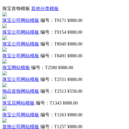
珠宝首饰模板
其他分类模板
珠宝公司网站模板
编号：T9171
¥888.00
珠宝公司网站模板
编号：T9154
¥888.00
珠宝公司网站模板
编号：T8949
¥888.00
珠宝公司网站模板
编号：T8491
¥888.00
珠宝网站模板
编号：T2580
¥888.00
珠宝公司网站模板
编号：T2551
¥888.00
饰品首饰网站模板
编号：T2513
¥558.00
珠宝店网站模板
编号：T1343
¥888.00
珠宝公司网站模板
编号：T1263
¥888.00
首饰公司网站模板
编号：T1257
¥888.00