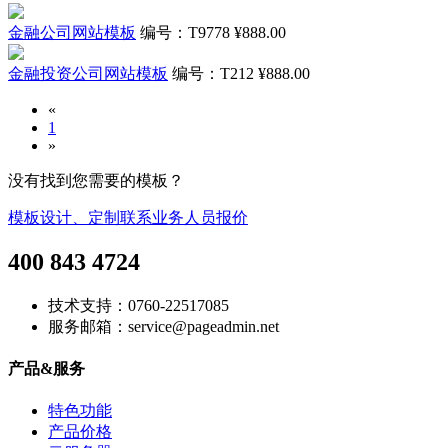
金融公司网站模板
编号：T9778
¥888.00
金融投资公司网站模板
编号：T212
¥888.00
«
1
»
没有找到您需要的模板？
模板设计、定制联系业务人员报价
400 843 4724
技术支持：0760-22517085
服务邮箱：service@pageadmin.net
产品&服务
特色功能
产品价格