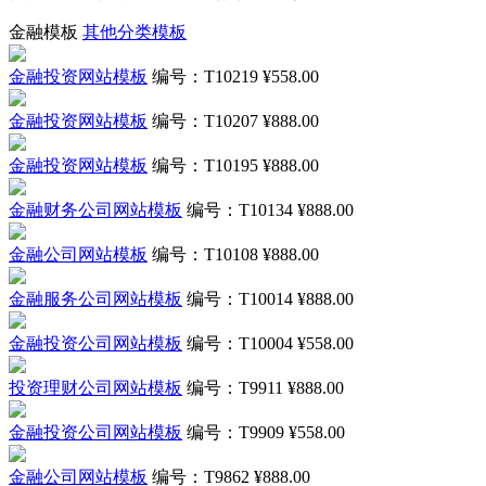
金融模板
其他分类模板
金融投资网站模板
编号：T10219
¥558.00
金融投资网站模板
编号：T10207
¥888.00
金融投资网站模板
编号：T10195
¥888.00
金融财务公司网站模板
编号：T10134
¥888.00
金融公司网站模板
编号：T10108
¥888.00
金融服务公司网站模板
编号：T10014
¥888.00
金融投资公司网站模板
编号：T10004
¥558.00
投资理财公司网站模板
编号：T9911
¥888.00
金融投资公司网站模板
编号：T9909
¥558.00
金融公司网站模板
编号：T9862
¥888.00