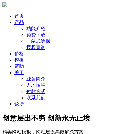
首页
产品
功能介绍
免费下载
一站式等保
授权查询
价格
模板
帮助
关于
业务简介
人才招聘
付款方式
联系我们
论坛
创意层出不穷 创新永无止境
精美网站模板，网站建设高效解决方案