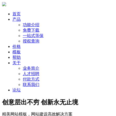
首页
产品
功能介绍
免费下载
一站式等保
授权查询
价格
模板
帮助
关于
业务简介
人才招聘
付款方式
联系我们
论坛
创意层出不穷 创新永无止境
精美网站模板，网站建设高效解决方案