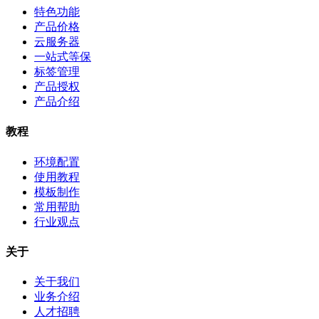
特色功能
产品价格
云服务器
一站式等保
标签管理
产品授权
产品介绍
教程
环境配置
使用教程
模板制作
常用帮助
行业观点
关于
关于我们
业务介绍
人才招聘