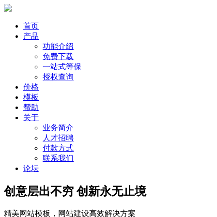
首页
产品
功能介绍
免费下载
一站式等保
授权查询
价格
模板
帮助
关于
业务简介
人才招聘
付款方式
联系我们
论坛
创意层出不穷 创新永无止境
精美网站模板，网站建设高效解决方案