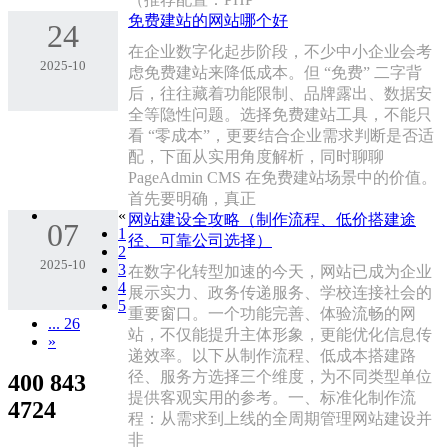
免费建站的网站哪个好
24
在企业数字化起步阶段，不少中小企业会考
2025-10
虑免费建站来降低成本。但 “免费” 二字背
后，往往藏着功能限制、品牌露出、数据安
全等隐性问题。选择免费建站工具，不能只
看 “零成本”，更要结合企业需求判断是否适
配，下面从实用角度解析，同时聊聊
PageAdmin CMS 在免费建站场景中的价值。
首先要明确，真正
«
网站建设全攻略（制作流程、低价搭建途
07
1
径、可靠公司选择）
2
2025-10
3
在数字化转型加速的今天，网站已成为企业
4
展示实力、政务传递服务、学校连接社会的
5
重要窗口。一个功能完善、体验流畅的网
... 26
站，不仅能提升主体形象，更能优化信息传
»
递效率。以下从制作流程、低成本搭建路
径、服务方选择三个维度，为不同类型单位
400 843
提供客观实用的参考。一、标准化制作流
4724
程：从需求到上线的全周期管理网站建设并
非