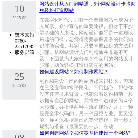
网站设计从入门到精通，5个网站设计步骤助
10
您轻松打造网站
2025-09
在数字化时代，拥有一个专属网站已成为个
人展示、企业宣传的重要途径。但对于不少
零基础的人来说，网站设计似乎是一道难以
技术支持：
跨越的门槛，总觉得需要掌握复杂的代码知
0760-
识才能实现。其实，只要掌握正确的方法和
22517085
服务邮箱：
步骤，从网站设计入门到精通并非遥不可
及。下面就为大家分享 5 个实用的网站设计
步骤，助你轻松打造出满意的网站。
如何建设网站？如何制作网站？
25
制作和建设自己的网站听起来很技术，但现
2025-08
在已经变得非常平民化。不用担心，即使你
没有任何技术背景，也能跟着这份指南一步
步拥有自己的网站。我将整个过程分为 4 个
大步骤，并提供两种主流的建站方式：一种
是完全零代码的，另一种是更专业、更灵活
的。你可以根据自己的需求选择。第一步：
规划与准备（最重要的一步）在动
如何创建网站？如何零基础建设一个网站?
08