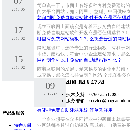
07
简单说一下，市面上有好多种各种免费建站的，随
2019-05
的大平台网站，如：阿里 、慧聪、中国供应
如何判断免费自助建站软 件开发商是否值得
现在互联网上面确实是有着不少免费自助建站
17
断免费自助建站软件开发商是否值得选择？1
2019-02
哪里有免费网站模板？怎 么挑选合适的网站模
网站建设时，选择专业的行业模板，有利于网
本低、建站快，符合中小企业建站需求，那么
15
网站制作可以用免费的自 助建站软件么？
2019-02
随着互联网的发展，越来越多的企业更加倾向
成交易，那么怎么样做制作网站 ？现在很多
400 843 4724
09
2019-02
技术支持：0760-22517085
服务邮箱：service@pageadmin.n
有哪些免费自助建站系统 简单又好用
产品&服务
一个企业想要在众多同行业中脱颖而出就需要
业网站都是通过自助建站 完成的。自助建站
特色功能