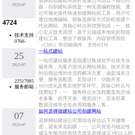
选择自助建站系统时需重点考虑以下核心问
2025-07
题：自助建站系统是一种无需编程技能、通
过可视化操作快速创建网站的工具，用户可
通过拖拽编辑、模板选择等方式轻松搭建个
4724
性化网站。其核心特点和优势包括：一、核
心定义‌技术原理‌：基于云端或本地化的智能
技术支持：
建站工具，整合了模板库、内容管理系统
0760-
（CMS）和功能插件，支持HTM
一站式建站
25
一站式建站服务是指通过集成化平台或专业
2025-07
服务商，为客户提供从网站规划、技术开发
到后期运维的全流程解决方案，涵盖域名注
册、服务器配置、页面设计、功能开发、
22517085
SEO优化及售后维护等环节‌。其核心特点与
服务邮箱：
优势如下：一、服务特点‌全流程覆盖‌包含域
名备案、程序开发、视觉设计、安全部署、
数据迁移等全生命周期服务，客
如何选择做建站公司创建网站
07
选择网站建设公司需综合评估以下关键维
2025-07
度，避免常见陷阱：一、公司资质与稳定性‌
成立年限与经营状态‌优先选择成立3年以上的