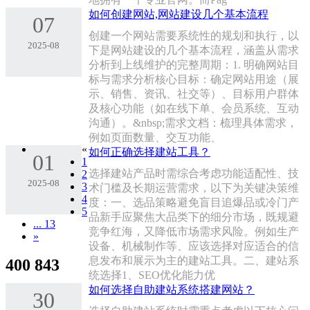
如何创建网站,网站建设几个基本流程
07
创建一个网站需要系统性的规划和执行，以
2025-08
下是网站建设的几个基本流程，涵盖从需求
分析到上线维护的完整周期：1. 明确网站目
标与需求分析核心目标：确定网站用途（展
示、销售、资讯、社交等）、目标用户群体
及核心功能（如在线下单、会员系统、互动
沟通）。&nbsp;需求文档：梳理具体需求，
例如页面数量、交互功能、
«
如何正确选择建站工具？
01
1
选择建站产品时需综合考虑功能适配性、技
2
2025-08
3
术门槛及长期运营需求，以下为关键决策维
4
度：一、选品策略‌避免盲目追爆品或冷门产
5
品‌新手应聚焦大品类下的细分市场，既规避
... 13
竞争红海，又降低市场需求风险。例如生产
»
设备、机械制作等、应该选择对应适合的信
息发布和展示为主的建站工具。二、建站系
400 843
统选择1、‌SEO优化能力‌优
如何选择自助建站系统搭建网站？
30