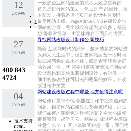
12
一般的企业网站建设的流程大致是这样的：
首先是进行网站策划，然后是产 品设计、技
2019-06
术研发，接着是进行页面的设计并且制作，
«
最后网站上线。PageAdmin CMS在建设企业
1
»
网站的时候，完全就没有想到这么多，都是
想 得非常简单，主要体现在下面几个方面。
寻找网站改版设计制作公 司技巧
27
随着 互联网时代的到来，越来越多的网站进
2019-05
入到人民生活中，但是当网站运营一段时间
后如果感觉到效果不佳，或是希望获得更好
的效果时候，就 需要根据实际情况把网站的
400 843
设计风格和架构重新规划设计，有时候一个
4724
细小的修改往往可以去的明显的效果，在改
版过程中主要
网站建设改版过程中哪些 地方值得注意呢
04
网站修订是每个优 化器在工作中经常遇到的
2019-05
问题。很多网站在修改后都会被降级，那么
我们如何才能避免这种情况呢？今天小编就
带领我们一起学习它。网站改 版过程中应该
技术支持：
注意什么？1）客户体验客户是上帝，我们需
0760-