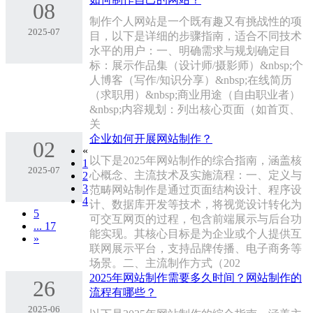
08
制作个人网站是一个既有趣又有挑战性的项
2025-07
目，以下是详细的步骤指南，适合不同技术
水平的用户：一、明确需求与规划‌确定目
标‌：展示作品集（设计师/摄影师）&nbsp;个
人博客（写作/知识分享）&nbsp;在线简历
（求职用）&nbsp;商业用途（自由职业者）
&nbsp;‌内容规划‌：列出核心页面（如首页、
关
企业如何开展网站制作？
02
«
以下是2025年网站制作的综合指南，涵盖核
1
2025-07
心概念、主流技术及实施流程：一、定义与
2
3
范畴网站制作是通过页面结构设计、程序设
4
计、数据库开发等技术，将视觉设计转化为
5
可交互网页的过程，包含前端展示与后台功
... 17
能实现。其核心目标是为企业或个人提供互
»
联网展示平台，支持品牌传播、电子商务等
场景。二、主流制作方式（202
2025年网站制作需要多久时间？网站制作的
26
流程有哪些？
2025-06