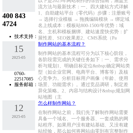
以下是2025年网站制作的综合指南，涵盖主
流方法与最新技术：一、四大建站方式详解
1、‌自助建站平台（零代码）‌步骤：注册账号
400 843
→ 选择行业模板 → 拖拽编辑模块 → 绑定域
4724
名上线成本：模板站800-1500/年‌优势：域
名、主机和模板捆绑、建站速度快劣势：扩
技术支持：
展性差、SEO效果差2、‌CMS系统（Pa
制作网站的基本流程？
15
制作网站的基本流程可分为以下核心阶段，
2025-05
各阶段需完成的关键任务如下：一、需求分
析与规划1、‌明确目标定位‌&nbsp;确定网站类
型（如企业官网、电商平台、博客等）及核
0760-
心竞争力。分析目标用户画像（年龄、使用
22517085
服务邮箱：
场景、功能需求）。通过竞品调研，制定差
异化策略。2、‌内容与结构设计‌&nbsp;规划网
站地图（主
怎么样制作网站？
12
在制作网站之前，我们先了解制作网站需要
2025-05
具备一个域名、一个服务器、一套成熟的网
站程序。如果用户没有建站基础、又没有建
站经验，那么如何将网站由零到有完整制作