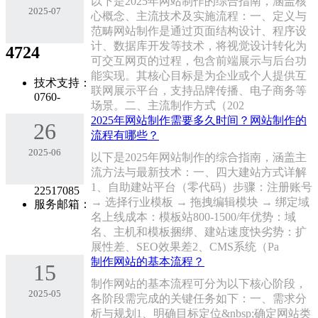
以下是2025年网站制作的综合指南，涵盖核
2025-07
心概念、主流技术及实施流程：一、定义与
范畴网站制作是通过页面结构设计、程序设
计、数据库开发等技术，将视觉设计转化为
4724
可交互网页的过程，包含前端展示与后台功
能实现。其核心目标是为企业或个人提供互
技术支持：
联网展示平台，支持品牌传播、电子商务等
0760-
场景。二、主流制作方式（202
2025年网站制作需要多久时间？网站制作的
26
流程有哪些？
2025-06
以下是2025年网站制作的综合指南，涵盖主
流方法与最新技术：一、四大建站方式详解
1、‌自助建站平台（零代码）‌步骤：注册账号
22517085
→ 选择行业模板 → 拖拽编辑模块 → 绑定域
服务邮箱：
名上线成本：模板站800-1500/年‌优势：域
名、主机和模板捆绑、建站速度快劣势：扩
展性差、SEO效果差2、‌CMS系统（Pa
制作网站的基本流程？
15
制作网站的基本流程可分为以下核心阶段，
2025-05
各阶段需完成的关键任务如下：一、需求分
析与规划1、‌明确目标定位‌&nbsp;确定网站类