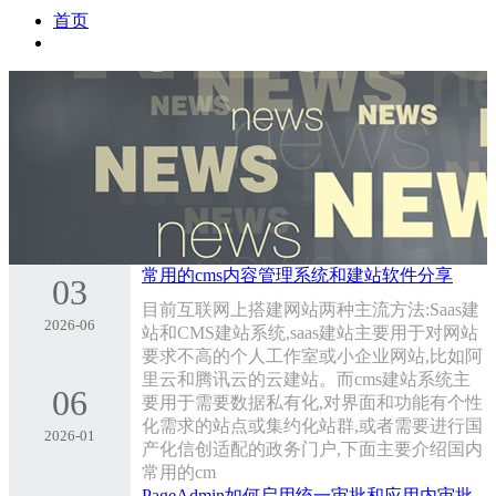
首页
常用的cms内容管理系统和建站软件分享
03
目前互联网上搭建网站两种主流方法:Saas建
2026-06
站和CMS建站系统,saas建站主要用于对网站
要求不高的个人工作室或小企业网站,比如阿
里云和腾讯云的云建站。而cms建站系统主
06
要用于需要数据私有化,对界面和功能有个性
化需求的站点或集约化站群,或者需要进行国
2026-01
产化信创适配的政务门户,下面主要介绍国内
常用的cm
PageAdmin如何启用统一审批和应用内审批