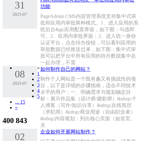
31
功能
2025-07
PageAdmin CMS内容管理系统支持集中式审
批和应用内审批两种模式。1、进入应用的系
统后台&gt;应用配置界面，如下图：勾选即
可。2、应用内审批界面：3、进入统一身份
认证平台，点击待办按钮，可以看到应用的
审批数据已经推送过来，如下图：集中式审
批可以把平台中所有应用的待办数据集中在
一起办理，不需
«
如何制作自己的网站？
08
1
制作个人网站是一个既有趣又有挑战性的项
2
2025-07
3
目，以下是详细的步骤指南，适合不同技术
4
水平的用户：一、明确需求与规划‌确定目
5
标‌：展示作品集（设计师/摄影师）&nbsp;个
... 15
人博客（写作/知识分享）&nbsp;在线简历
»
（求职用）&nbsp;商业用途（自由职业者）
&nbsp;‌内容规划‌：列出核心页面（如首页、
400 843
关
企业如何开展网站制作？
02