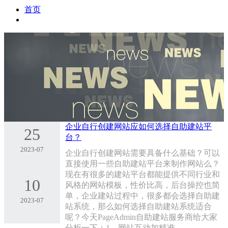
首页
企业自行创建网站应如何选择自助建站平
25
台？
2023-07
企业自行创建网站需要具备什么基础？可以
直接使用一些自助建站平台来制作网站么？
现在有很多的建站平台都能提供不同行业和
10
风格的网站模板，性价比高，后台操控也简
单，企业建站过程中，很多都会选择自助建
2023-07
站系统，那么如何选择自助建站系统适合
呢？今天PageAdmin自助建站服务商给大家
分析一下：1、网站互动加精准