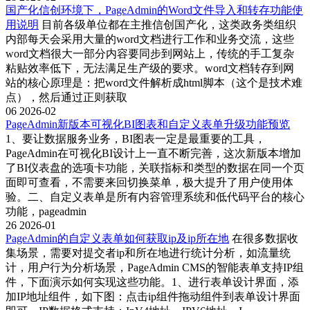
国产化信创环境下，PageAdmin的Word文件导入和转存功能使
用说明
目前各级单位都在主推信创国产化，这类政务类组织
内部每天会采用大量的word文档进行工作和业务交流，这些
word文档很大一部分内容要同步到网站上，传统的手工复杂
粘贴效率低下，无法满足生产级的要求。word文档转存到网
站的核心原理是：把word文件解析成html脚本（这个是技术难
点），然后通过正则获取
06
2026-02
PageAdmin新版本可视化BI图表和自定义表单升级功能预览
1、要让数据服务业务，BI图表一定是最重要的工具，
PageAdmin在可视化BI设计上一直不断完善，这次新版本增加
了BI仪表盘的选项卡功能，关联指标和类型的数据在同一个页
面即可查看，不需要来回切换菜单，极大提升了用户使用体
验。二、自定义表单是所有内容管理系统和低代码平台的核心
功能，pageadmin
26
2026-01
PageAdmin的自定义表单如何获取ip及ip所在地
在很多数据收
集场景，需要对提交者ip和所在地进行统计分析，如流量统
计，用户行为分析场景，PageAdmin CMS的智能表单支持IP组
件，下面演示如何实现这些功能。1、进行表单设计界面，添
加IP地址组件，如下图：点击ip组件拖动组件到表单设计界面