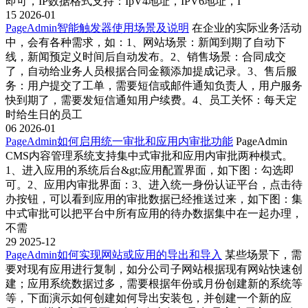
即可，IP数据格式支持：IpV4地址，IPV6地址，I
15
2026-01
PageAdmin智能触发器使用场景及说明
在企业的实际业务活动
中，会有各种需求，如：1、网站场景：新闻到期了自动下
线，新闻预定义时间后自动发布。2、销售场景：合同成交
了，自动给业务人员根据合同金额添加提成记录。3、售后服
务：用户提交了工单，需要短信或邮件通知负责人，用户服务
快到期了，需要发短信通知用户续费。4、员工关怀：每天定
时给生日的员工
06
2026-01
PageAdmin如何启用统一审批和应用内审批功能
PageAdmin
CMS内容管理系统支持集中式审批和应用内审批两种模式。
1、进入应用的系统后台&gt;应用配置界面，如下图：勾选即
可。2、应用内审批界面：3、进入统一身份认证平台，点击待
办按钮，可以看到应用的审批数据已经推送过来，如下图：集
中式审批可以把平台中所有应用的待办数据集中在一起办理，
不需
29
2025-12
PageAdmin如何实现网站或应用的导出和导入
某些场景下，需
要对现有应用进行复制，如分公司子网站根据现有网站快速创
建；应用系统数据过多，需要根据年份或月份创建新的系统等
等，下面演示如何创建如何导出安装包，并创建一个新的应