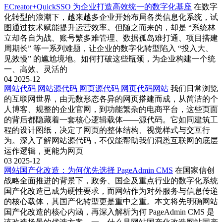
ECreator+QuickSSO 为企业打造高效统一的数字化基座
在数字
化转型的浪潮下，越来越多企业开始布局各类信息化系统，试
图通过技术赋能提升运营效率。但随之而来的，却是 “系统林
立却各自为战、账号繁多难管理、数据孤岛难打通、项目搭建
周期长” 等一系列难题，让企业的数字化转型陷入 “投入大、
见效慢” 的尴尬境地。如何打破这些瓶颈，为企业构建一个统
一、高效、灵活的
04
2025-12
网站代码 网站源代码 网页源代码 网页代码网站
我们日常浏览
的互联网世界，由无数形态各异的网页搭建而成，从简洁的个
人博客、规整的企业官网，到功能繁杂的电商平台，这些页面
的背后都隐藏着一套核心逻辑载体——源代码。它如同建筑工
程的设计图纸，决定了网页的整体结构、视觉样式与交互行
为。深入了解网站源代码，不仅能帮助我们洞悉互联网的底层
运作逻辑，更能为网页
03
2025-12
网站国产化改造：为何优先选择 PageAdmin CMS
在国家信创
战略全面推进的背景下，政务、国企及重点行业的数字化系统
国产化改造已成为硬性要求，而网站作为对外服务与信息传递
的核心载体，其国产化转型更是重中之重。本文将先明确网站
国产化改造的核心内涵，再深入解析为何 PageAdmin CMS 是