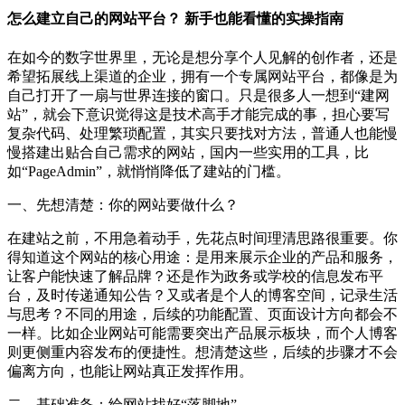
怎么建立自己的网站平台？ 新手也能看懂的实操指南
在如今的数字世界里，无论是想分享个人见解的创作者，还是
希望拓展线上渠道的企业，拥有一个专属网站平台，都像是为
自己打开了一扇与世界连接的窗口。只是很多人一想到“建网
站”，就会下意识觉得这是技术高手才能完成的事，担心要写
复杂代码、处理繁琐配置，其实只要找对方法，普通人也能慢
慢搭建出贴合自己需求的网站，国内一些实用的工具，比
如“PageAdmin”，就悄悄降低了建站的门槛。
一、先想清楚：你的网站要做什么？
在建站之前，不用急着动手，先花点时间理清思路很重要。你
得知道这个网站的核心用途：是用来展示企业的产品和服务，
让客户能快速了解品牌？还是作为政务或学校的信息发布平
台，及时传递通知公告？又或者是个人的博客空间，记录生活
与思考？不同的用途，后续的功能配置、页面设计方向都会不
一样。比如企业网站可能需要突出产品展示板块，而个人博客
则更侧重内容发布的便捷性。想清楚这些，后续的步骤才不会
偏离方向，也能让网站真正发挥作用。
二、基础准备：给网站找好“落脚地”