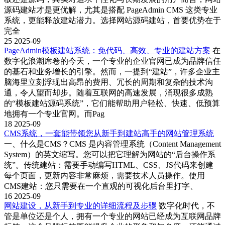
源码建站才是更优解，尤其是搭配 PageAdmin CMS 这类专业
系统，更能释放建站潜力。选择网站源码建站，首要优势在于
完全
25
2025-09
PageAdmin模板建站系统：免代码、高效、专业的建站方案
在
数字化浪潮席卷的今天，一个专业的企业官网已成为品牌信任
的基石和业务增长的引擎。然而，一提到“建站”，许多企业主
脑海里立刻浮现出高昂的费用、冗长的周期和复杂的技术沟
通，令人望而却步。随着互联网的高速发展，涌现很多成熟
的“模板建站源码系统”，它们能帮助用户轻松、快速、低预算
地拥有一个专业官网。而Pag
18
2025-09
CMS系统，一套能带领您从新手到建站高手的网站管理系统
一、什么是CMS？CMS 是内容管理系统（Content Management
System）的英文缩写。您可以把它理解为网站的“后台操作系
统”。传统建站：需要手动编写HTML、CSS、JS代码来创建
每个页面，更新内容非常麻烦，需要技术人员操作。使用
CMS建站：您只需要在一个直观的可视化后台里打字、
16
2025-09
网站建设，从新手到专业的详细流程及步骤
数字化时代，不
管是单位还是个人，拥有一个专业的网站已经成为互联网品牌