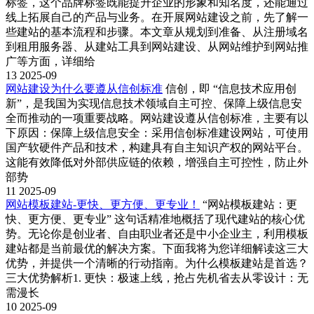
标签，这个品牌标签既能提升企业的形象和知名度，还能通过
线上拓展自己的产品与业务。在开展网站建设之前，先了解一
些建站的基本流程和步骤。本文章从规划到准备、从注册域名
到租用服务器、从建站工具到网站建设、从网站维护到网站推
广等方面，详细给
13
2025-09
网站建设为什么要遵从信创标准
信创，即 “信息技术应用创
新”，是我国为实现信息技术领域自主可控、保障上级信息安
全而推动的一项重要战略。网站建设遵从信创标准，主要有以
下原因：保障上级信息安全：采用信创标准建设网站，可使用
国产软硬件产品和技术，构建具有自主知识产权的网站平台。
这能有效降低对外部供应链的依赖，增强自主可控性，防止外
部势
11
2025-09
网站模板建站-更快、更方便、更专业！
“网站模板建站：更
快、更方便、更专业” 这句话精准地概括了现代建站的核心优
势。无论你是创业者、自由职业者还是中小企业主，利用模板
建站都是当前最优的解决方案。下面我将为您详细解读这三大
优势，并提供一个清晰的行动指南。为什么模板建站是首选？
三大优势解析1. 更快：极速上线，抢占先机省去从零设计：无
需漫长
10
2025-09