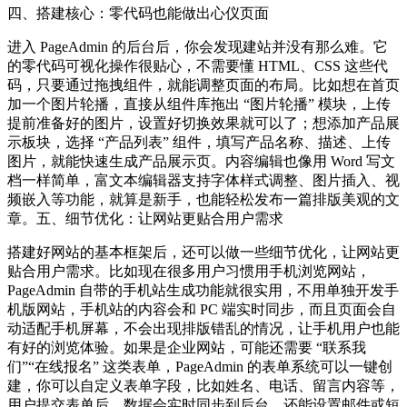
四、搭建核心：零代码也能做出心仪页面
进入 PageAdmin 的后台后，你会发现建站并没有那么难。它
的零代码可视化操作很贴心，不需要懂 HTML、CSS 这些代
码，只要通过拖拽组件，就能调整页面的布局。比如想在首页
加一个图片轮播，直接从组件库拖出 “图片轮播” 模块，上传
提前准备好的图片，设置好切换效果就可以了；想添加产品展
示板块，选择 “产品列表” 组件，填写产品名称、描述、上传
图片，就能快速生成产品展示页。内容编辑也像用 Word 写文
档一样简单，富文本编辑器支持字体样式调整、图片插入、视
频嵌入等功能，就算是新手，也能轻松发布一篇排版美观的文
章。五、细节优化：让网站更贴合用户需求
搭建好网站的基本框架后，还可以做一些细节优化，让网站更
贴合用户需求。比如现在很多用户习惯用手机浏览网站，
PageAdmin 自带的手机站生成功能就很实用，不用单独开发手
机版网站，手机站的内容会和 PC 端实时同步，而且页面会自
动适配手机屏幕，不会出现排版错乱的情况，让手机用户也能
有好的浏览体验。如果是企业网站，可能还需要 “联系我
们”“在线报名” 这类表单，PageAdmin 的表单系统可以一键创
建，你可以自定义表单字段，比如姓名、电话、留言内容等，
用户提交表单后，数据会实时同步到后台，还能设置邮件或短