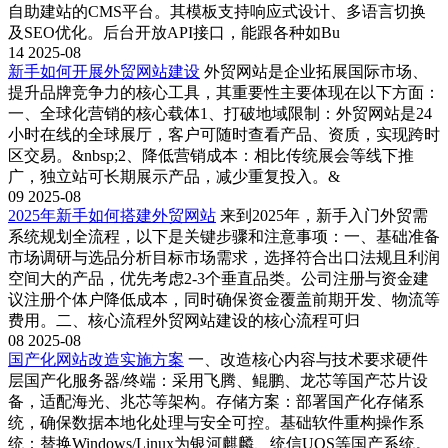
自助建站的CMS平台。其模板支持响应式设计、多语言切换
及SEO优化。后台开放API接口，能跟各种如Bu
14
2025-08
新手如何开展外贸网站建设
外贸网站是企业拓展国际市场、
提升品牌竞争力的核心工具，其重要性主要体现在以下方面：
一、全球化营销的核心载体1、‌打破地域限制‌：外贸网站是24
小时在线的全球展厅，客户可随时查看产品、资质，实现跨时
区交易。&nbsp;2、‌降低营销成本‌：相比传统展会等线下推
广，独立站可长期展示产品，减少重复投入。&
09
2025-08
2025年新手如何搭建外贸网站
来到2025年，新手入门外贸需
系统规划全流程，以下是关键步骤和注意事项：一、基础准备‌
市场调研与选品‌分析目标市场需求，选择符合出口法规且利润
空间大的产品，优先考虑2-3个垂直品类。‌公司注册与资金‌建
议注册个体户降低成本，同时确保资金覆盖前期开发、物流等
费用。二、核心流程外贸网站建设的核心流程可归
08
2025-08
国产化网站改造实施方案
一、改造核心内容与技术要求硬件
层国产化服务器/终端：采用飞腾、鲲鹏、龙芯等国产芯片设
备，适配海光、兆芯等架构。存储方案：部署国产化存储系
统，确保数据本地化处理与安全可控。基础软件重构操作系
统：替换Windows/Linux为银河麒麟、统信UOS等国产系统。