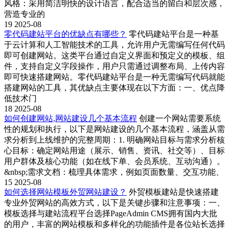
风格：采用简洁明快的设计语言，配合适当的留白和层次感，
营造专业的
19
2025-08
零代码建站平台的优缺点有哪些？
零代码建站平台是一种基
于云计算和人工智能技术的工具，允许用户无需编写任何代码
即可创建网站。这类平台通过自定义界面和预定义的模板、组
件，支持自定义字段操作，用户只需通过调整布局、上传内容
即可快速搭建网站。零代码建站平台是一种无需编写代码就能
搭建网站的工具，其优缺点主要体现在以下方面：一、优点降
低技术门
18
2025-08
如何创建网站,网站建设几个基本流程
创建一个网站需要系统
性的规划和执行，以下是网站建设的几个基本流程，涵盖从需
求分析到上线维护的完整周期：1. 明确网站目标与需求分析核
心目标：确定网站用途（展示、销售、资讯、社交等）、目标
用户群体及核心功能（如在线下单、会员系统、互动沟通）。
&nbsp;需求文档：梳理具体需求，例如页面数量、交互功能、
15
2025-08
如何选择网站模板外贸网站建设？
外贸模板建站是快速搭建
专业外贸网站的高效方式，以下是关键步骤和注意事项：一、
模板选择与建站流程‌平台选择‌PageAdmin CMS拥有国内大批
的用户，丰富的网站模板和多样化的功能插件是各位站长选择