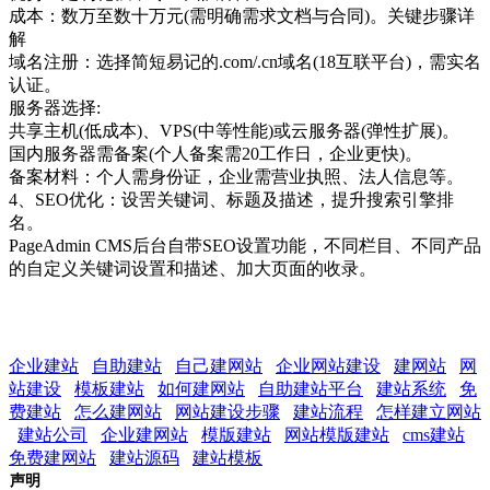
成本：数万至数十万元(需明确需求文档与合同)。关键步骤详
解
域名注册：选择简短易记的.com/.cn域名(18互联平台)，需实名
认证。
服务器选择:
共享主机(低成本)、VPS(中等性能)或云服务器(弹性扩展)。
国内服务器需备案(个人备案需20工作日，企业更快)。
备案材料：个人需身份证，企业需营业执照、法人信息等。
4、SEO优化：设罟关键词、标题及描述，提升搜索引擎排
名。
PageAdmin CMS后台自带SEO设置功能，不同栏目、不同产品
的自定义关键词设置和描述、加大页面的收录。
企业建站
自助建站
自己建网站
企业网站建设
建网站
网
站建设
模板建站
如何建网站
自助建站平台
建站系统
免
费建站
怎么建网站
网站建设步骤
建站流程
怎样建立网站
建站公司
企业建网站
模版建站
网站模版建站
cms建站
免费建网站
建站源码
建站模板
声明