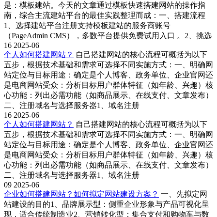
是：模板建站。今天的文章通过模板快速搭建网站的操作指
南，综合主流建站平台的最佳实践整理而成：一、搭建流程
1、‌选择建站平台‌注册支持模板建站的服务商账号
（PageAdmin CMS），多数平台提供免费试用入口 。2、‌挑选
16
2025-06
个人如何搭建网站？
自己搭建网站的核心流程可概括为以下
五步，根据技术基础和需求可选择不同实施方式：一、明确网
站定位与目标‌用途‌：确定是个人博客、政务单位、企业官网还
是电商网站‌受众‌：分析目标用户群体特征（如年龄、兴趣）‌核
心功能‌：列出必需功能（如商品展示、在线支付、文章发布）
二、注册域名与选择服务器1、‌域名注册
16
2025-06
个人如何搭建网站？
自己搭建网站的核心流程可概括为以下
五步，根据技术基础和需求可选择不同实施方式：一、明确网
站定位与目标‌用途‌：确定是个人博客、政务单位、企业官网还
是电商网站‌受众‌：分析目标用户群体特征（如年龄、兴趣）‌核
心功能‌：列出必需功能（如商品展示、在线支付、文章发布）
二、注册域名与选择服务器1、‌域名注册
09
2025-06
企业如何搭建网站？如何拟定网站建设方案？
一、先拟定网
站建设的目的1、品牌展示型：侧重企业形象与产品可视化呈
现，适合传统制造业2、营销转化型：集合支付和购物车与数