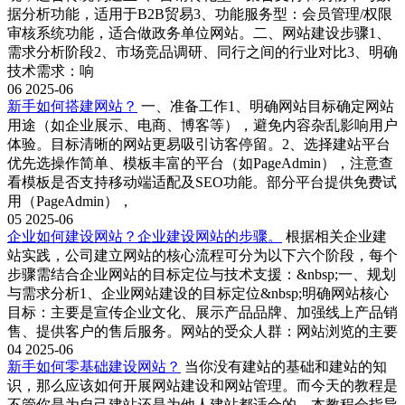
据分析功能，适用于B2B贸易3、功能服务型：会员管理/权限
审核系统功能，适合做政务单位网站。二、网站建设步骤1、
需求分析阶段2、市场竞品调研、同行之间的行业对比3、明确
技术需求：响
06
2025-06
新手如何搭建网站？
一、准备工作1、‌明确网站目标‌确定网站
用途（如企业展示、电商、博客等），避免内容杂乱影响用户
体验。目标清晰的网站更易吸引访客停留。2、‌选择建站平台‌
优先选‌操作简单、模板丰富‌的平台（如PageAdmin），注意查
看模板是否支持移动端适配及SEO功能。部分平台提供免费试
用（PageAdmin），
05
2025-06
企业如何建设网站？企业建设网站的步骤。
根据相关企业建
站实践，公司建立网站的核心流程可分为以下六个阶段，每个
步骤需结合企业网站的目标定位与技术支援：&nbsp;一、规划
与需求分析1、企业网站建设的‌目标定位‌&nbsp;明确网站核心
目标：主要是宣传企业文化、展示产品品牌、加强线上产品销
售、提供客户的售后服务。网站的受众人群：网站浏览的主要
04
2025-06
新手如何零基础建设网站？
当你没有建站的基础和建站的知
识，那么应该如何开展网站建设和网站管理。而今天的教程是
不管你是为自己建站还是为他人建站都适合的。本教程会指导