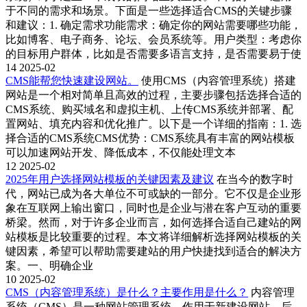
于不同的需求和场景。下面是一些选择适合CMS的关键步骤
和建议：1. 确定需求功能需求：确定你的网站需要哪些功能，
比如博客、电子商务、论坛、会员系统等。用户类型：考虑你
的目标用户群体，比如是否需要多语言支持，是否需要易于使
14
2025-02
CMS能帮您快速建设网站。
使用CMS（内容管理系统）搭建
网站是一个相对简单且高效的过程，主要步骤包括选择合适的
CMS系统、购买域名和虚拟主机、上传CMS系统并部署、配
置网站、填充内容和优化推广。以下是一个详细的指南：1. 选
择合适的CMS系统CMS优势‌：CMS系统具有丰富的网站模板
可以加速网站开发、降低成本，不仅能处理文本
12
2025-02
2025年用户选择网站模板的关键因素及建议
在当今的数字时
代，网站已成为各大单位不可或缺的一部分。它不仅是企业形
象在互联网上输出窗口，同时也是企业与潜在客户互动的重要
桥梁。然而，对于许多企业而言，如何选择合适自己建站的网
站模板是比较重要的过程。本文将详细解析选择网站模板的关
键因素，希望可以帮助需要建站的用户快捷找到适合的解决方
案。一、明确企业
10
2025-02
CMS（内容管理系统）是什么？主要作用是什么？
内容管理
系统（CMS）是一种网站管理系统，作用于新建设网站、后