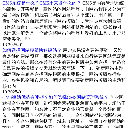
CMS系统是什么？CMS用来做什么的？
CMS是内容管理系统
的简称，其实就是一款网站的网站程序，而网站程序又分为前
端（网站模版）和后端（网站后台）两个部分。用户第一时间
看到的网站页面就是前端（网站模版），管理员登录到后端
（网站后台）主要是用来管理网站和修改网站的。CMS你可
以用来理解为是一个帮你将网站的程序开发好的工具，用户只
需要美化一些
13
2025-01
如何选择网站模版快速建站？
用户如果没有建站基础，又没
有足够的建站预算，那么选择网站模版来自行搭建网站无疑是
最佳的方法。那么在芸芸众生的建站模版中如何选择一套适合
自己建站的模版？今天就给大家简述一下：1、确定网站主题
确定网站主题是选择网站模版的主要根据。网站模版各行各
业、各种风格和布局的。所以我们先要确定网站模版的主题和
核心内
10
2025-01
CMS建站优势有哪些？如何选择CMS网站管理系统？
企业网
站是企业在互联网上进行网络营销和形象宣传的平台，相当于
企业在互联网上的名片，不但对企业的形象是一个良好的宣
传，同时提升企业产品的销量。一、企业网站都包含哪些内
容？一个企业网站包括了：域名（网址）、空间（存放网站的
地方）、程序（网站内容），这也是网站的三要素。1、注册