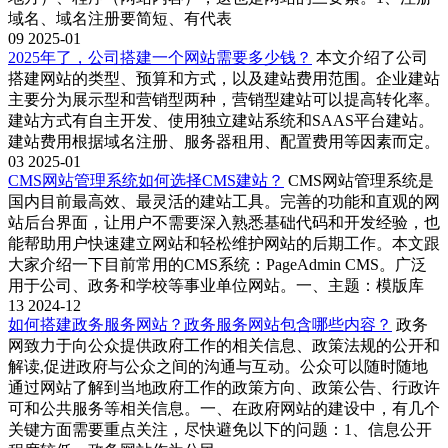
域名、域名注册要简短、有代表
09
2025-01
2025年了，公司搭建一个网站需要多少钱？
本文介绍了公司
搭建网站的类型、预算和方式，以及建站费用范围。企业建站
主要分为展示型和营销型两种，营销型建站可以提高转化率。
建站方式有自主开发、使用独立建站系统和SAAS平台建站。
建站费用根据域名注册、服务器租用、配置费用等因素而定。
03
2025-01
CMS网站管理系统如何选择CMS建站？
CMS网站管理系统是
国内目前最高效、最灵活的建站工具。完善的功能和直观的网
站后台界面，让用户不需要深入熟悉基础代码和开发经验，也
能帮助用户快速建立网站和轻松维护网站的后期工作。本文跟
大家介绍一下目前常用的CMS系统：PageAdmin CMS。广泛
用于公司、政务和学校等事业单位网站。一、主题：模版库
13
2024-12
如何搭建政务服务网站？政务服务网站包含哪些内容？
政务
网致力于向公众提供政府工作的相关信息、政策法规的公开和
解读,促进政府与公众之间的沟通与互动。公众可以随时随地
通过网站了解到当地政府工作的政策方向、政策公告、行政许
可和公共服务等相关信息。一、在政府网站的建设中，有几个
关键方面需要重点关注，尽快避免以下的问题：1、信息公开