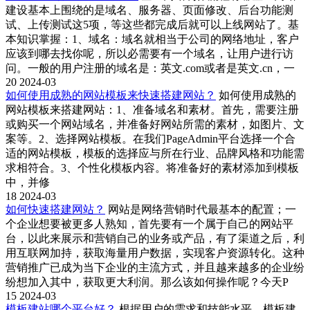
建设基本上围绕的是域名、服务器、页面修改、后台功能测
试、上传测试这5项，等这些都完成后就可以上线网站了。基
本知识掌握：1、域名：域名就相当于公司的网络地址，客户
应该到哪去找你呢，所以必需要有一个域名，让用户进行访
问。一般的用户注册的域名是：英文.com或者是英文.cn，一
20
2024-03
如何使用成熟的网站模板来快速搭建网站？
如何使用成熟的
网站模板来搭建网站：1、准备域名和素材。首先，需要注册
或购买一个网站域名，并准备好网站所需的素材，如图片、文
案等。2、选择网站模板。在我们PageAdmin平台选择一个合
适的网站模板，模板的选择应与所在行业、品牌风格和功能需
求相符合。3、个性化模板内容。将准备好的素材添加到模板
中，并修
18
2024-03
如何快速搭建网站？
网站是网络营销时代最基本的配置；一
个企业想要被更多人熟知，首先要有一个属于自己的网站平
台，以此来展示和营销自己的业务或产品，有了渠道之后，利
用互联网加持，获取海量用户数据，实现客户资源转化。这种
营销推广已成为当下企业的主流方式，并且越来越多的企业纷
纷想加入其中，获取更大利润。那么该如何操作呢？今天P
15
2024-03
模板建站哪个平台好？
根据用户的需求和技能水平，模板建