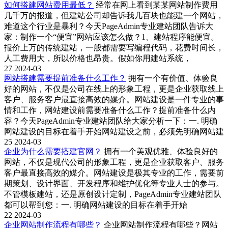
如何搭建网站费用最低？
经常在网上看到某某网站制作费用
几千万的报道，但建站公司却告诉我几百块也能建一个网站，
难道这个行业是暴利？今天PageAdmin专业建站团队告诉大
家：制作一个“便宜”网站应该怎么做？1、建站程序能便宜。
报价上万的传统建站，一般都需要写编程代码，花费时间长，
人工费用大，所以价格也昂贵。假如你用建站系统，
27
2024-03
网站搭建需要提前准备什么工作？
拥有一个有价值、体验良
好的网站，不仅是公司在线上的形象工程，更是企业获取线上
客户、服务客户最直接高效的媒介。网站建设是一件专业的事
情和工作，网站建设前需要准备什么工作？提前准备什么内
容？今天PageAdmin专业建站团队给大家分析一下：一. 明确
网站建设的目标在着手开始网站建设之前，必须先明确网站建
25
2024-03
企业为什么需要搭建官网？
拥有一个美观优雅、体验良好的
网站，不仅是现代公司的形象工程，更是企业获取客户、服务
客户最直接高效的媒介。网站建设是极其专业的工作，需要前
期策划、设计界面、开发程序和维护优化等专业人士的参与。
不管模板建站，还是原创设计定制，PageAdmin专业建站团队
都可以帮到您：一. 明确网站建设的目标在着手开始
22
2024-03
企业网站制作流程有哪些？
企业网站制作流程有哪些？网站