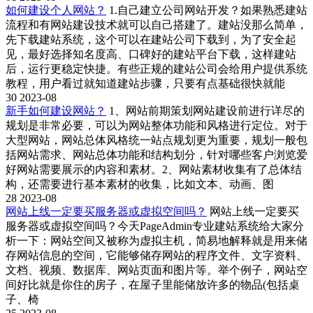
如何建设个人网站？
1.自己建立公司网站开发？如果熟悉建站
流程和有网站建设技术就可以自己搭建了。建站没那么简单，
先下载建站系统，这个可以在建站公司下载到，为了安全起
见，最好选择知名度高、口碑好的建站平台下载，这样建站
后，运行更稳定快捷。有些正规的建站公司会给用户提供系统
教程，用户看过就知道建站步骤，只要有点基础很快就能
30
2023-08
新手如何建设网站？
1、网站前期策划网站建设前进行详尽的
规划是非常必要，可以为网站整体功能和风格进行定位。对于
大型网站，网站总体风格统一站点规划更为重要，规划一般包
括网站需求、网站总体功能和结构划分，针对哪些客户浏览爱
好网站需要展示的内容和素材。2、网站素材收集有了总体结
构，还需要进行基本素材的收集，比如文本、动画、图
28
2023-08
网站上线一定要买服务器或虚拟空间吗？
网站上线一定要买
服务器或虚拟空间吗？今天PageAdmin专业建站系统给大家分
析一下：网站空间又被称为虚拟主机，简易地解释就是用来储
存网站信息的空间，它能够储存网站的程序文件、文字资料、
文档、视频、数据库、网站页面和图片等。举个例子，网站空
间好比就是你住的房子，在屋子里能储放许多的物品(包括桌
子、椅