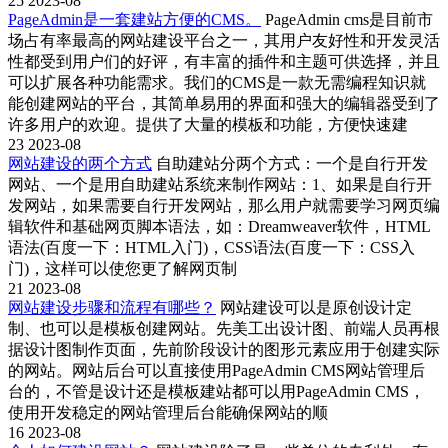
25
2023-08
PageAdmin是一套建站方便的CMS。
PageAdmin cms是目前市
场占有率最高的网站建设平台之一，其用户友好性和开发灵活
性都受到用户们的好评，有丰富的插件和主题可供选择，并且
可以扩展各种功能需求。我们的CMS是一款无需编程知识就
能创建网站的平台，其简单易用的界面和强大的编辑器受到了
许多用户的欢迎。提供了大量的模板和功能，方便快速建
23
2023-08
网站建设的两个方式
自助建站分两个方式：一个是自行开发
网站、一个是用自助建站系统来制作网站：1、如果是自行开
发网站，如果需要自行开发网站，那么用户就需要学习网页编
辑软件和基础网页脚本语法，如：Dreamweaver软件，HTML
语法(百度一下：HTML入门)，CSS语法(百度一下：CSS入
门)，这样可以使您更了解网页制
21
2023-08
网站建设步骤和流程有哪些？
网站建设可以是原创设计定
制、也可以是模板创建网站。先美工出设计图、前端人员再根
据设计图制作页面，先前阶段设计的图形元素应用于创建实际
的网站。网站后台可以直接使用PageAdmin CMS网站管理后
台的，不管是设计还是模板建站都可以用PageAdmin CMS，
使用开发稳定的网站管理后台能确保网站的顺
16
2023-08