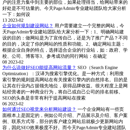
户的注意力集中到主要的部位，如果处理得当，给网站带来的
好处是不可估量的。今天PageAdmin专业建站团队给大家分析
一下：如何设
13
2023-02
企业如何规划建设网站？
用户需要建立一个完整的网站，今
天PageAdmin专业建站团队给大家分析一下：1、明确网站建
设的目的：做网站是为了宣传自己，还是为了推广产品？不同
的目的，决定了你的网站的性质和功能。2、确定网站主题：
根据企业自身的特点，选择适合企业的行业站，如：政府、学
校、公司、博客等3、参考成功的同行网站：在确定
08
2023-02
为什么说做好SEO能提高网站流量？
SEO（Search Engine
Optimization）：汉译为搜索引擎优化。是一种方式：利用搜
索引擎的规则提高网站在有关搜索引擎内的自然排名。目的是
让其在行业内占据领先地位，获得品牌收益。很大程度上是网
站经营者的一种商业行为，将自己或自己公司的排名前移。
SEO的头条是非常有利于提高网站在搜索
06
2023-02
如何通过SEO视觉来分析网站建设？
一个企业网站有一些页
面根本上是固定的，例如公司介绍、产品展示及介绍、客户案
例、联系方式等，部分的客户建立网站后就极少更新网站内
容，因此SEO效果极度不好。而今天PageAdmin专业建站团队