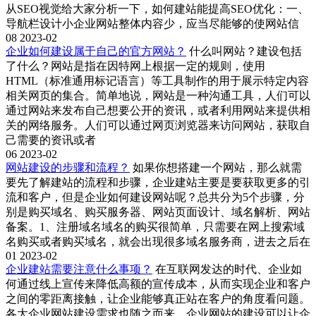
从SEO视觉给大家分析一下，如何建站能提高SEO优化：一、
导航栏设计小企业网站整体内容少，应当尽能够的使网站信
08
2023-02
企业如何建设属于自己的官方网站？
什么叫网站？建设包括
了什么？网站是指在因特网上根据一定的规则，使用
HTML（标准通用标记语言）等工具制作的用于展示特定内容
相关网页的集合。简单地说，网站是一种沟通工具，人们可以
通过网站来发布自己想要公开的资讯，或者利用网站来提供相
关的网络服务。人们可以通过网页浏览器来访问网站，获取自
己需要的资讯或者
06
2023-02
网站建设的步骤和流程？
如果你想搭建一个网站，那么就需
要先了解建站的流程和步骤，企业建站主要是要获取更多的引
流和客户，但是企业如何建设网站呢？总共分为5个步骤，分
别是购买域名、购买服务器、网站页面设计、域名解析、网站
备案。1、注册域名域名的购买很简单，只需要在网上搜索域
名购买或者购买域名，就会出现很多域名服务商，进去之后在
01
2023-02
企业建站需要注意什么事项？
在互联网发达的时代、企业如
何通过线上宣传来降低高额的宣传成本，从而实现企业和客户
之间的零距离接触，让企业能够真正站在客户的角度看问题。
各大企业网站建设需求也随之而来，企业网站的建设可以让企