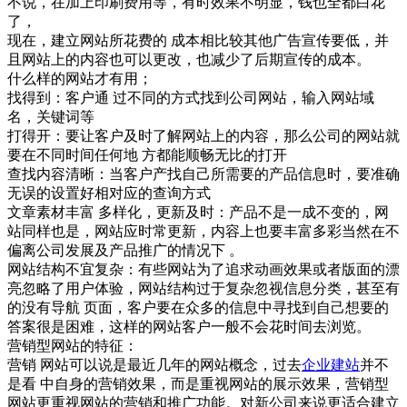
不说，在加上印刷费用等，有时效果不明显，钱也全都白花
了，
现在，建立网站所花费的 成本相比较其他广告宣传要低，并
且网站上的内容也可以更改，也减少了后期宣传的成本。
什么样的网站才有用；
找得到：客户通 过不同的方式找到公司网站，输入网站域
名，关键词等
打得开：要让客户及时了解网站上的内容，那么公司的网站就
要在不同时间任何地 方都能顺畅无比的打开
查找内容清晰：当客户产找自己所需要的产品信息时，要准确
无误的设置好相对应的查询方式
文章素材丰富 多样化，更新及时：产品不是一成不变的，网
站同样也是，网站应时常更新，内容上也要丰富多彩当然在不
偏离公司发展及产品推广的情况下 。
网站结构不宜复杂：有些网站为了追求动画效果或者版面的漂
亮忽略了用户体验，网站结构过于复杂忽视信息分类，甚至有
的没有导航 页面，客户要在众多的信息中寻找到自己想要的
答案很是困难，这样的网站客户一般不会花时间去浏览。
营销型网站的特征：
营销 网站可以说是最近几年的网站概念，过去
企业建站
并不
是看 中自身的营销效果，而是重视网站的展示效果，营销型
网站更重视网站的营销和推广功能。对新公司来说更适合建立