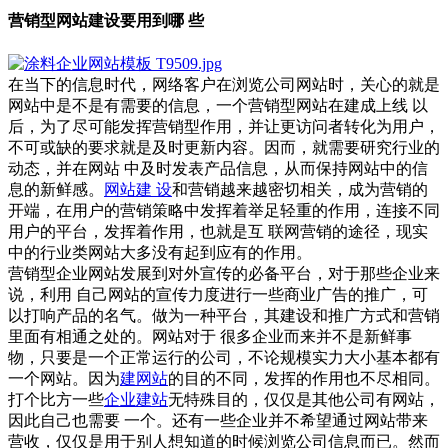
营销型网站建设要用到哪 些
在当下的信息时代，网络客户在浏览公司网站时，关心的就是
网站中是不是有需要的信息，一个营销型网站在建成上线 以
后，为了尽可能发挥营销型作用，并让更访问者转化为用户，
不可或缺的要求就是及时更新内容。因而，就需要研究行业的
动态，并在网站 中及时发表产品信息，从而保持网站中的信
息的新鲜感。
网站建 设
和营销越来越密切相关，成为营销的
开端，在用户的营销策略中发挥着举足轻重的作用，连接不同
用户的平台，发挥着作用，也就是互 联网营销的途径，现实
中的行业类网站大多没有起到应有的作用。
营销型企业网站发展到对外宣传的必备平台，对于那些企业来
说，利用 自己网站的宣传力度进行一些商业广告的推广，可
以打响产品的名气。做为一种平台，其建设和推广方式和营销
里面有相通之处的。网站对于 很多企业而来并不是新鲜事
物，只要是一个正常运行的公司，不论规模实力大小基本都有
一个网站。因为
建网站
的目的不同，发挥的作用也不尽相同。
打个比方一些
企业建站
无特殊目的，仅仅是其他公司有网站，
因此自己也需要 一个。还有一些企业并不希望通过网站带来
营收，仅仅是用于别人想知道的时候浏览公司信息而已。然而