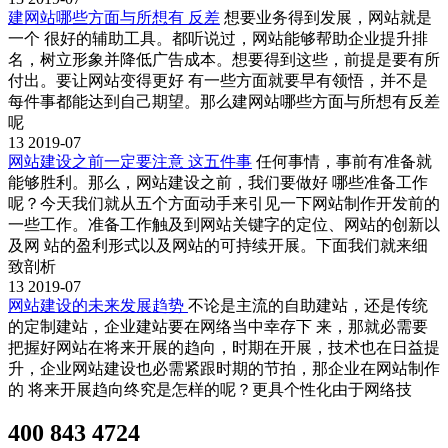
建网站哪些方面与所想有 反差
想要业务得到发展，网站就是
一个 很好的辅助工具。都听说过，网站能够帮助企业提升排
名，树立形象并降低广告成本。想要得到这些，前提是要有所
付出。要让网站变得更好 有一些方面就要早有领悟，并不是
每件事都能达到自己期望。那么建网站哪些方面与所想有反差
呢
13
2019-07
网站建设之前一定要注意 这五件事
任何事情，事前有准备就
能够胜利。那么，网站建设之前，我们要做好 哪些准备工作
呢？今天我们就从五个方面动手来引见一下网站制作开发前的
一些工作。准备工作触及到网站关键字的定位、网站的创新以
及网 站的盈利形式以及网站的可持续开展。下面我们就来细
致剖析
13
2019-07
网站建设的未来发展趋势
不论是主流的自助建站，还是传统
的定制建站，企业建站要在网络当中幸存下 来，那就必需要
把握好网站在将来开展的趋向，时期在开展，技术也在日益提
升，企业网站建设也必需紧跟时期的节拍，那企业在网站制作
的 将来开展趋向终究是怎样的呢？更具个性化由于网络技
400 843 4724