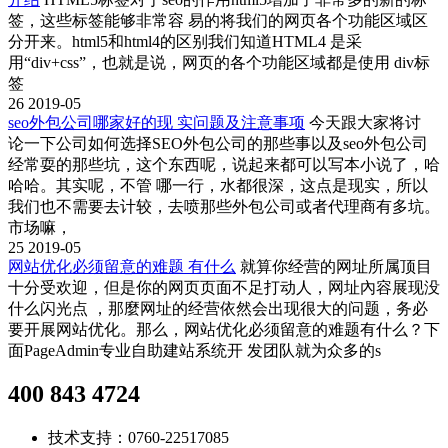
签，这些标签能够非常容 易的将我们的网页各个功能区域区
分开来。html5和html4的区别我们知道HTML4 是采
用“div+css”，也就是说，网页的各个功能区域都是使用 div标
签
26
2019-05
seo外包公司哪家好的现 实问题及注意事项
今天跟大家将讨
论一下公司如何选择SEO外包公司的那些事以及seo外包公司
经常耍的那些坑，这个东西呢，说起来都可以写本小说了，哈
哈哈。其实呢，不管 哪一行，水都很深，这点是现实，所以
我们也不需要去计较，去喷那些外包公司或者代理商有多坑。
市场嘛，
25
2019-05
网站优化必须留意的难题 有什么
就算你经营的网址所属顶目
十分受欢迎，但是你的网页页面不足打动人，网址內容展现没
什么闪光点 ，那麼网址的经营依然会出现很大的问题，务必
要开展网站优化。那么，网站优化必须留意的难题有什么？下
面PageAdmin专业自助建站系统开 发团队就为众多的s
400 843 4724
技术支持：0760-22517085