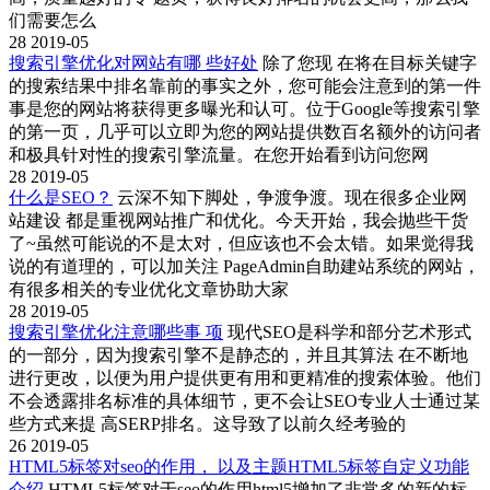
们需要怎么
28
2019-05
搜索引擎优化对网站有哪 些好处
除了您现 在将在目标关键字
的搜索结果中排名靠前的事实之外，您可能会注意到的第一件
事是您的网站将获得更多曝光和认可。位于Google等搜索引擎
的第一页，几乎可以立即为您的网站提供数百名额外的访问者
和极具针对性的搜索引擎流量。在您开始看到访问您网
28
2019-05
什么是SEO？
云深不知下脚处，争渡争渡。现在很多企业网
站建设 都是重视网站推广和优化。今天开始，我会抛些干货
了~虽然可能说的不是太对，但应该也不会太错。如果觉得我
说的有道理的，可以加关注 PageAdmin自助建站系统的网站，
有很多相关的专业优化文章协助大家
28
2019-05
搜索引擎优化注意哪些事 项
现代SEO是科学和部分艺术形式
的一部分，因为搜索引擎不是静态的，并且其算法 在不断地
进行更改，以便为用户提供更有用和更精准的搜索体验。他们
不会透露排名标准的具体细节，更不会让SEO专业人士通过某
些方式来提 高SERP排名。这导致了以前久经考验的
26
2019-05
HTML5标签对seo的作用， 以及主题HTML5标签自定义功能
介绍
HTML5标签对于seo的作用html5增加了非常多的新的标