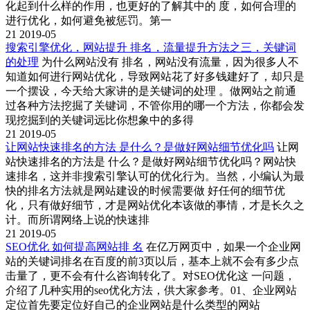
化起到什么样的作用，也更好的了解其中的 度，如何合理的
进行优化，如何避免被惩罚。第一
21
2019-05
搜索引擎优化，网站提升 排名，流量提升方法之三，关键词
的处理
为什么网站没有 排名，网站没有流量，因为很多人不
知道如何进行网站优化，导致网站花了好多钱建好了，却只是
一个摆设，今天给大家讲的是关键词的处理 。做网站之前通
过各种方法挖掘了关键词，不管你用的哪一个方法，你都会发
现挖掘到的关键词远比你想象中的多得
21
2019-05
让网站快速排名的方法 是什么？是做好网站细节优化吗
让网
站快速排名的方法是 什么？是做好网站细节优化吗？网站快
速排名，这并非搜索引擎认可的优化行为。当然，小编认为最
快的排名方法就是网站建设的时候需要做 好任何的细节优
化，只有做好细节，才是网站优化本该做的事情，才是长久之
计。而所谓网络上说的快速排
21
2019-05
SEO优化 如何提高网站排 名
在亿万网页中，如果一个企业网
站的关键词排名在百度的前3页以后，基本上就不会有多少点
击量了，更不会有什么咨询转化了。对SEO优化这 一问题，
介绍了几种实用的seo优化方法，供大家参考。01、企业网站
定位首先要定位好自己的企业网站是什么类型的网站