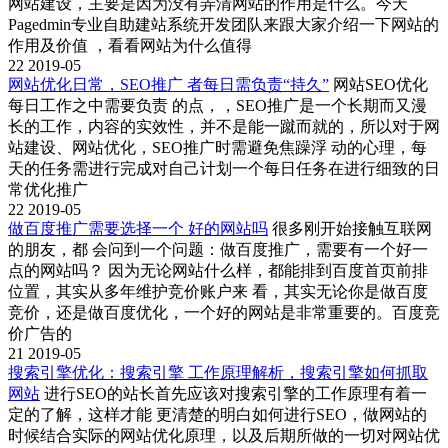
网站建设，主要是因为没有弄清网站的作用是什么。今天
Pagedmin专业自助建站系统开发团队来跟大家介绍一下网站的
作用及价值 ，看看网站为什么值得
22
2019-05
网站优化日常，SEO推广 者每日需负责“持久”
网站SEO优化
每日工作之中需要负责 的点，，SEO推广是一个长期而又漫
长的工作，内容的实效性，并不是能一蹴而就的，所以对于网
站建设、网站优化，SEO推广时需避免焦躁浮 动的心理，每
天的任务需进行完成对自己计划一个每日任务在进行细致的日
常优化推广
22
2019-05
做百度推广需要选择一个 好的网站吗
很多刚开始接触互联网
的朋友，都 会问到一个问题：做百度推广，需要有一个好一
点的网站吗？ 因为无论网站什么样，都能排到百度首页前排
位置，其实从多年维护竞价账户来 看，其实无论你是做百度
竞价，还是做百度优化，一个好的网站是非常重要的。百度竞
价广告的
21
2019-05
搜索引擎优化：搜索引擎 工作原理解析，搜索引擎如何抓取
网站
进行SEO的站长首先应该对搜索引擎的工作原理有着一
定的了解，这样才能 更清楚的明白如何进行SEO，做网站的
时候结合实际的网站优化原理，以及后期所做的一切对网站优