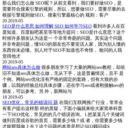
那么我们怎么做 SEO呢？从前文看到，我们要好做SEO，是
需要符合搜索引擎的规则，所以，想要做SEO，需要尽量的去
根据引擎规则做SEO。搜索引擎最核心的 规则：客户
20
2019-05
SEO是什么意思 如何理解 SEO 如何学习SEO
看到许多人在百
度知道、百度贴吧甚至等等地方提问：SEO是什么意思？这个
时候许多朋友认为这是一 个非常奇葩的问题。其实这个问题
并非奇葩问题，懂SEO的朋友也不要笑话人家，因为别人懂的
东西你未必懂。别人对于SEO不知道也不奇怪， 敢问的人我
觉得他才
20
2019-05
网站seo具体怎么做
很多朋友学习了大量的网站seo教程，却依
旧不知道seo具体怎么做，无从下手，这是普遍情况，且不 是
个例。网站seo优化没有严格的固定的套路，但有大致的步
骤，以我的经验总结具体步骤，还在学习seo或者刚接触seo的
朋友，可以参考。另 外，新网站与
18
2019-05
SEO优化，常见的错误问 题
在我们互联网推广行业，常常会
有客户提出这样那 样的质疑，下面小编就来给大家简单科普
一下SEO优化，常见的的几个错误咨询。1.把某某几个关键词
做到百度或谷歌的首页，需要多少钱？或 者，你需要多少钱
才能帮我做上去？这个问题的本质是想让SEO顾问或S