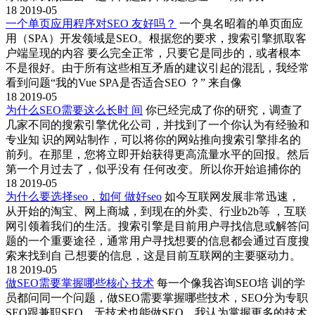
18
2019-05
一个单页应用程序对SEO 友好吗？
一个臭名昭着的单页面应
用（SPA）开发领域是SEO。根据您的要求，搜索引擎抓取客
户端呈现的内容 要么完全正常，只要它是同步的，或者根本
不是很好。由于所有这些相互矛盾的建议引起的混乱，我经常
看到问题“我的Vue SPA是否适合SEO ？” 来自像
18
2019-05
为什么SEO需要这么长时 间
你已经完成了你的研究，调查了
几家不同的搜索引擎优化公司，并找到了一个你认为有经验和
专业知 识的网站制作，可以将你的网站推向搜索引擎排名的
前列。在那里，您将立即开始获得更高流量水平的回报。然后
第一个月过去了，似乎没有 任何改变。所以你开始追捕你的
18
2019-05
为什么要选择seo，如何 做好seo
如今互联网发展非常迅速，
从开始的淘宝、网上商城，到现在的外卖、行业b2b等 ，互联
网引领着我们的生活。搜索引擎是目前用户寻找信息或解答问
题的一个重要途径，通常用户寻找想要的信息都会通过百度搜
索来找到自 己想要的信息，这是目前互联网的主要驱动力。
18
2019-05
做SEO需要掌握哪些核心 技术
每一个像我咨询SEO培 训的学
员都问同一个问题，做SEO需要掌握哪些技术，SEO分为专职
SEO跟兼职SEO，无技术也能做SEO，我认为掌握更多的技术