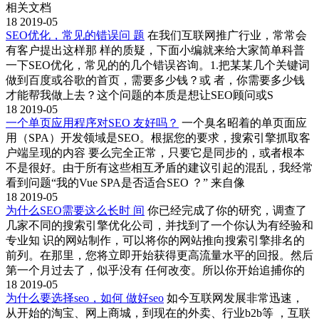
相关文档
18
2019-05
SEO优化，常见的错误问 题
在我们互联网推广行业，常常会
有客户提出这样那 样的质疑，下面小编就来给大家简单科普
一下SEO优化，常见的的几个错误咨询。1.把某某几个关键词
做到百度或谷歌的首页，需要多少钱？或 者，你需要多少钱
才能帮我做上去？这个问题的本质是想让SEO顾问或S
18
2019-05
一个单页应用程序对SEO 友好吗？
一个臭名昭着的单页面应
用（SPA）开发领域是SEO。根据您的要求，搜索引擎抓取客
户端呈现的内容 要么完全正常，只要它是同步的，或者根本
不是很好。由于所有这些相互矛盾的建议引起的混乱，我经常
看到问题“我的Vue SPA是否适合SEO ？” 来自像
18
2019-05
为什么SEO需要这么长时 间
你已经完成了你的研究，调查了
几家不同的搜索引擎优化公司，并找到了一个你认为有经验和
专业知 识的网站制作，可以将你的网站推向搜索引擎排名的
前列。在那里，您将立即开始获得更高流量水平的回报。然后
第一个月过去了，似乎没有 任何改变。所以你开始追捕你的
18
2019-05
为什么要选择seo，如何 做好seo
如今互联网发展非常迅速，
从开始的淘宝、网上商城，到现在的外卖、行业b2b等 ，互联