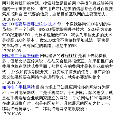
网引领着我们的生活。搜索引擎是目前用户寻找信息或解答问
题的一个重要途径，通常用户寻找想要的信息都会通过百度搜
索来找到自 己想要的信息，这是目前互联网的主要驱动力。
18
2019-05
做SEO需要掌握哪些核心 技术
每一个像我咨询SEO培 训的学
员都问同一个问题，做SEO需要掌握哪些技术，SEO分为专职
SEO跟兼职SEO，无技术也能做SEO，我认为掌握更多的技术
是提高SEO的基本 。做SEO优化不像做数学加减法，更像是
文章写作，没有固定的套路。理想中的SE
17
2019-05
网站推广应该怎样做
网站建设的过程往往 是看上去花费很
多，但是比起宣传来说，往往又会显得很便宜。如果把推广的
费用也算在网站花费里面，那样所有的费用才是长期花费的方
式 ，那么如何去削减开支，就变成了首要的任务。推广费的
意义如果想要在网站本身进行削减，就务必要影响整个
17
2019-05
如何推广手机网站
目前市场上已知且应用较多的网站分为两
种：一时电脑网站，二是手机网站。手机网站，顾名思义，就
是在手机端给企业或商家建立的网站， 手机网站和PC端网站
在建设或推广时，都是有区别的。具体展示的区别之处：一、
移动终端屏幕小；二、移动终端网络速度较慢；
17
2019-05