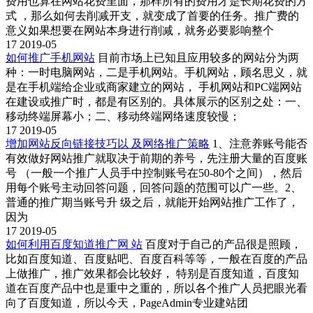
费用也算在网站花费里面，那样所有的费用才是长期花费的方
式 ，那么如何去削减开支，就变成了首要的任务。推广费的
意义如果想要在网站本身进行削减，就务必要影响整个
17
2019-05
如何推广手机网站
目前市场上已知且应用较多的网站分为两
种：一时电脑网站，二是手机网站。手机网站，顾名思义，就
是在手机端给企业或商家建立的网站， 手机网站和PC端网站
在建设或推广时，都是有区别的。具体展示的区别之处：一、
移动终端屏幕小；二、移动终端网络速度较慢；
17
2019-05
增加网站反向链接技巧以 及网络推广策略
1、注意养账号能否
有效做好网站推广就取决于前期的养号，先注册大量的百度账
号 （一般一个推广人员手中控制账号在50-80个之间），然后
用每个账号主动回答问题，回答问题的范围可以广一些。2、
普通的推广期当账号升 级之后，就能开始网站推广工作了，
因为
17
2019-05
如何利用百度知道推广网 站
百度对于自己的产品很是照顾，
比如百度知道、百度贴吧、百度百科等等，一般在百度的产品
上做推广，推广效果都会比较好， 特别是百度知道，百度知
道在百度产品中也是重中之重的，所以各个推广人员把眼光看
向了百度知道，所以今天，PageAdmin专业建站团