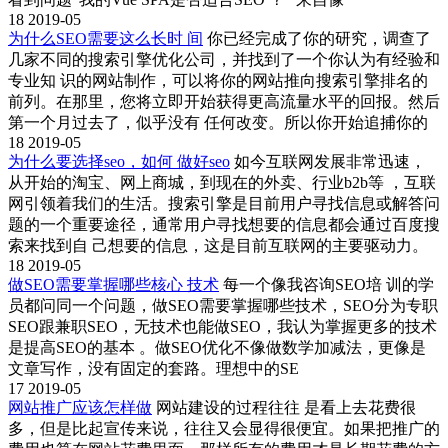
18
2019-05
为什么SEO需要这么长时 间
你已经完成了你的研究，调查了
几家不同的搜索引擎优化公司，并找到了一个你认为有经验和
专业知 识的网站制作，可以将你的网站推向搜索引擎排名的
前列。在那里，您将立即开始获得更高流量水平的回报。然后
第一个月过去了，似乎没有 任何改变。所以你开始追捕你的
18
2019-05
为什么要选择seo，如何 做好seo
如今互联网发展非常迅速，
从开始的淘宝、网上商城，到现在的外卖、行业b2b等 ，互联
网引领着我们的生活。搜索引擎是目前用户寻找信息或解答问
题的一个重要途径，通常用户寻找想要的信息都会通过百度搜
索来找到自 己想要的信息，这是目前互联网的主要驱动力。
18
2019-05
做SEO需要掌握哪些核心 技术
每一个像我咨询SEO培 训的学
员都问同一个问题，做SEO需要掌握哪些技术，SEO分为专职
SEO跟兼职SEO，无技术也能做SEO，我认为掌握更多的技术
是提高SEO的基本 。做SEO优化不像做数学加减法，更像是
文章写作，没有固定的套路。理想中的SE
17
2019-05
网站推广应该怎样做
网站建设的过程往往 是看上去花费很
多，但是比起宣传来说，往往又会显得很便宜。如果把推广的