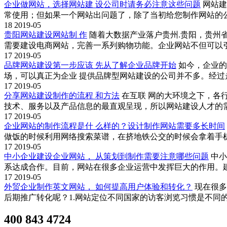
企业做网站，选择网站建 设公司时请务必注意这些问题
网站建
常使用；但如果一个网站出问题了，除了当初给您制作网站的
18
2019-05
贵阳网站建设网站制 作
随着大数据产业落户贵州.贵阳，贵州
需要建设电商网站，完善一系列购物功能。企业网站不但可以
17
2019-05
品牌网站建设第一步应该 先从了解企业品牌开始
如今，企业的
场，可以真正为企业 提供品牌型网站建设的公司并不多。经
17
2019-05
分享网站建设制作的流程 和方法
在互联 网的大环境之下，各
技术、服务以及产品信息的最直观呈现，所以网站建设人才的需
17
2019-05
企业网站的制作流程是什 么样的？设计制作网站需要多长时间
做饭的时候利用网络搜索菜谱，在挤地铁公交的时候会拿着手
17
2019-05
中小企业建设企业网站， 从策划到制作需要注意哪些问题
中小
系达成合作。目前，网站在很多企业运营中发挥巨大的作用。
17
2019-05
外贸企业制作英文网站， 如何提高用户体验和转化？
现在很多
后期推广转化呢？1.网站定位不同国家的访客浏览习惯是不同
400 843 4724