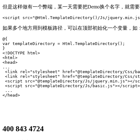
但是这样做有一个弊端，某一天需要把Demo换个名字，就需
<script src="@Html.TemplateDirectory()/Js/jquery.min.js
如果多个地方用到模板路径，可以在顶部初始化一个变量，如
@{

var templateDirectory = Html.TemplateDirectory();

}

<!DOCTYPE html>

<html>

<head>

...

 <link rel="stylesheet" href="@templateDirectory/Css/ba
 <link rel="stylesheet" href="@templateDirectory/Css/st
 <script src="@templateDirectory/Js/jquery.min.js"></sc
 <script src="@templateDirectory/Js/basic.js"></script>

 ...

</head>
400 843 4724