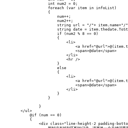
                    int num2 = 0;

                    foreach (var item in infoList)

                    {

                        num++;

                        num2++;

                        string url = "/"+ item.name+"/"
                        string date = item.thedate.ToSt
                        if (num2 % 8 == 0)

                        {

                            <li>

                                <a href="@url">@(item.t
                                <span>@date</span>

                            </li>

                            <hr />

                        }

                        else

                        {

                            <li>

                                <a href="@url">@(item.t
                                <span>@date</span>

                            </li>

                        }

                    }

                }

        </ul>

            @if (num == 0)

            {

                <div class="line-height-2 padding-botto