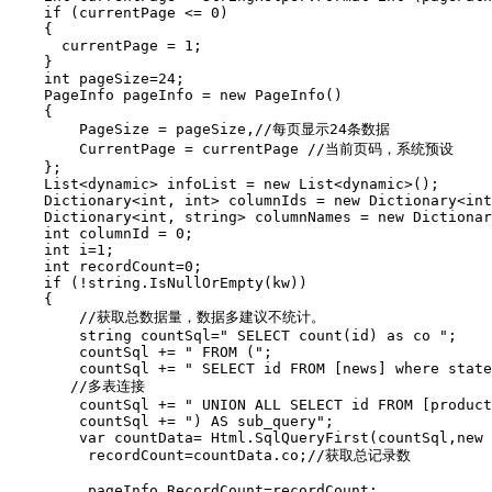
    if (currentPage <= 0)

    {

      currentPage = 1;

    }

    int pageSize=24;

    PageInfo pageInfo = new PageInfo()

    {

        PageSize = pageSize,//每页显示24条数据

        CurrentPage = currentPage //当前页码，系统预设

    };

    List<dynamic> infoList = new List<dynamic>();

    Dictionary<int, int> columnIds = new Dictionary<int
    Dictionary<int, string> columnNames = new Dictionar
    int columnId = 0;

    int i=1;

    int recordCount=0;

    if (!string.IsNullOrEmpty(kw))

    {

        //获取总数据量，数据多建议不统计。

        string countSql=" SELECT count(id) as co ";

        countSql += " FROM (";

        countSql += " SELECT id FROM [news] where state
       //多表连接

        countSql += " UNION ALL SELECT id FROM [product
        countSql += ") AS sub_query";

        var countData= Html.SqlQueryFirst(countSql,new 
         recordCount=countData.co;//获取总记录数

         pageInfo.RecordCount=recordCount;
