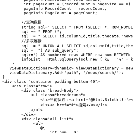
         int pageCount = (recordCount % pageSize == 0) 
         pageInfo.RecordCount = recordCount;

         pageInfo.PageCount = pageCount;

        //查询数据

        string sql=" SELECT * FROM (SELECT *, ROW_NUMBE
        sql += " FROM (";

        sql += " SELECT id,columnId,title,thedate,'news
        //多表连接

        sql += " UNION ALL SELECT id,columnId,title,the
        sql += ") AS sub_query";

        sql+=") AS numbered_rows WHERE row_num BETWEEN 
        infoList = Html.SqlQuery(sql,new { kw = "%" + k
    }

   ViewDataDictionary<dynamic> viewDataDictionary = new
   viewDataDictionary.Add("path", "/news/search/");

}

<div class="container padding-bottom-40">

    <div class="row">

        <div class="bread-Body">

            <ul class="breadcrumb">

                <li>当前位置：<a href="@Html.SiteUrl()"><
                <li><a href="#">搜索</a></li>

            </ul>

        </div>

        <div class="all-list">

             <ul>

                @{

                    int num = 0;
