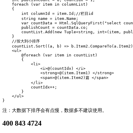
    foreach (var item in columnList)

    {

        int columnId = item.Id;//栏目id

        string name = item.Name;

        var countData = Html.SqlQueryFirst("select coun
        publishCount = countData.co;

        countList.Add(new Tuple<string, int>(item, publ
    }

    //按大到小排序

    countList.Sort((a, b) => b.Item2.CompareTo(a.Item2)
    <ul>

        @foreach (var item in countList)

        {

            <li>

                <i>@(countIdx) </i>

                <strong>@(item.Item1) </strong>

                <span>@(item.Item2)篇 </span>

            </li>

            countIdx++;

        }

    </ul>

}
注：大数据下排序会有点慢，数据多不建议使用。
400 843 4724